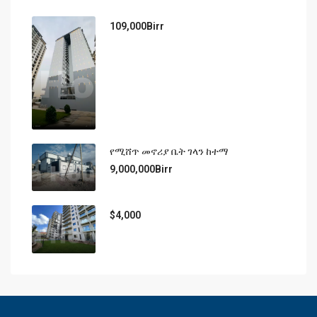
109,000Birr
የሚሸጥ መኖሪያ ቤት ገላን ከተማ
9,000,000Birr
$4,000