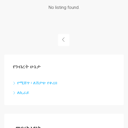
No listing found.
የንብረት ሁኔታ
የሚሸጥ ፡ ለሽያጭ የቀረበ
ለኪራይ