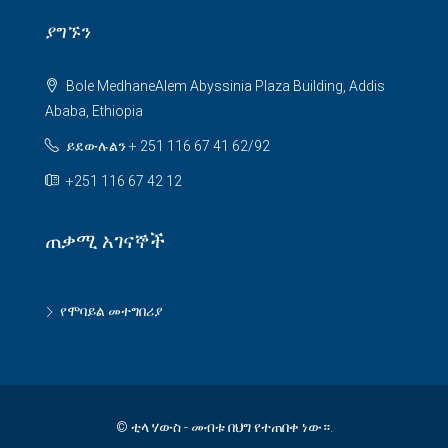
ያግኙን
Bole MedhaneAlem Abyssinia Plaza Building, Addis
Ababa, Ethiopia
ይደውሉልን + 251 116 67 41 62/92
+251 116 67 42 12
ጠቃሚ አገናኞች
የሞባይል መተግበሪያ
© ቲላ ሃውስ - መብቱ በህግ የተጠበቀ ነው።.