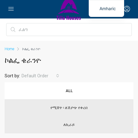
Amharic
Home
ኮልፌ ቄራንዮ
ኮልፌ ቄራንዮ
Sort by:
Default Order
ALL
የሚሸጥ ፡ ለሽያጭ የቀረበ
ለኪራይ