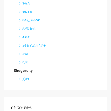
ጉሌሌ
ቂርቆስ
ኮልፌ ቄራንዮ
ሌሚ ኩራ
ልደታ
ኒፋስ ሲልክ ላፍቶ
ታፎ
የያካ
Shegercity
ጄላን
በቅርቡ የታዩ