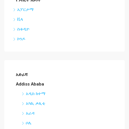
የንብረት አይነት
አፓርታማ
ቪላ
ስቱዲዮ
ኮንዶ
አድራሻ
Addiss Ababa
አዲስ ከተማ
አካኪ ቃሊቲ
አራዳ
ቦሌ