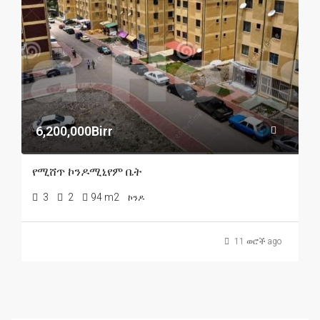
6,200,000Birr
የሚሸጥ ኮንዶሚኒየም ቤት
3
2
94 m2
ኮንዶ
11 ወሮች ago