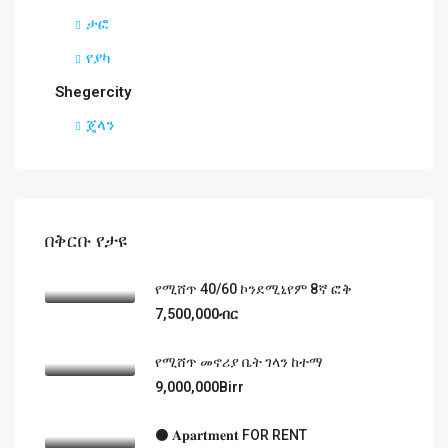
ታፎ
የያካ
Shegercity
ጄላን
በቅርቡ የታዩ
የሚሸጥ 40/60 ኮንደሚኒየም 8ኛ ፎቅ
7,500,000ብር
የሚሸጥ መኖሪያ ቤት ገላን ከተማ
9,000,000Birr
⚫️ 𝐀𝐩𝐚𝐫𝐭𝐦𝐞𝐧𝐭 FOR RENT