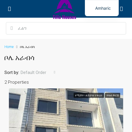
Amharic
Home
ቦሌ አራብሳ
ቦሌ አራብሳ
Sort by:
Default Order
2 Properties
የሚሸጥ ፡ ለሽያጭ የቀረበ
ትኩስ ቅናሽ