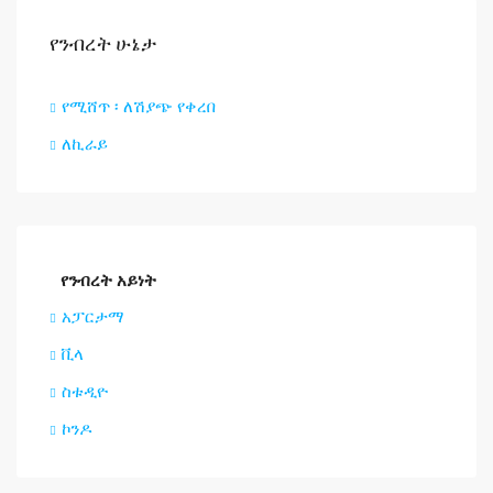
የንብረት ሁኔታ
የሚሸጥ ፡ ለሽያጭ የቀረበ
ለኪራይ
የንብረት አይነት
አፓርታማ
ቪላ
ስቱዲዮ
ኮንዶ