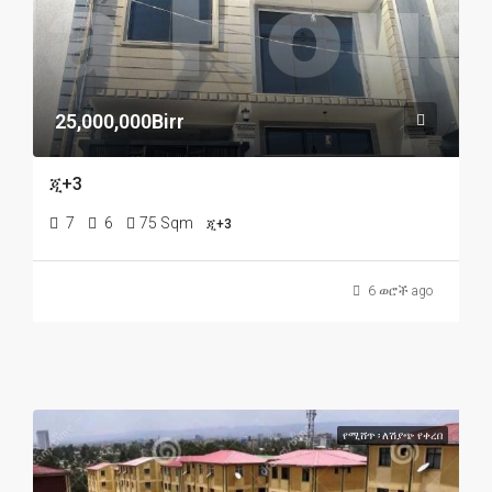
25,000,000Birr
ጂ+3
7
6
75 Sqm
ጂ+3
6 ወሮች ago
የሚሸጥ ፡ ለሽያጭ የቀረበ