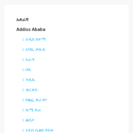
አድራሻ
Addiss Ababa
አዲስ ከተማ
አካኪ ቃሊቲ
አራዳ
ቦሌ
ጉሌሌ
ቂርቆስ
ኮልፌ ቄራንዮ
ሌሚ ኩራ
ልደታ
ኒፋስ ሲልክ ላፍቶ