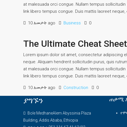
at malesuada orci congue. Nullam tempus sollicitudin cu
link libero tempus congue. Duis mattis laoreet neque, e
10 አመታት ago
Business
0
The Ultimate Cheat Sheet
Lorem ipsum dolor sit amet, consectetur adipiscing eli
neque. Aliquam hendrerit sollicitudin purus, quis rutr
at malesuada orci congue. Nullam tempus sollicitudin cu
link libero tempus congue. Duis mattis laoreet neque, e
10 አመታት ago
Construction
0
ያግኙን
ጠቃሚ 
የሞ
Bole MedhaneAlem Abyssinia Plaza
Building, Addis Ababa, Ethiopia