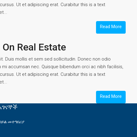
rsus. Ut et adipiscing erat. Curabitur this is a text
t...
Read More
 On Real Estate
t. Duis mollis et sem sed sollicitudin. Donec non odio
um mi accumsan nec. Quisque bibendum orci ac nibh facilisis,
rsus. Ut et adipiscing erat. Curabitur this is a text
t...
Read More
አገናኞች
ባይል መተግበሪያ