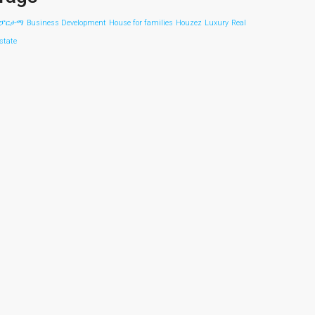
አፓርታማ
Business Development
House for families
Houzez
Luxury
Real
state