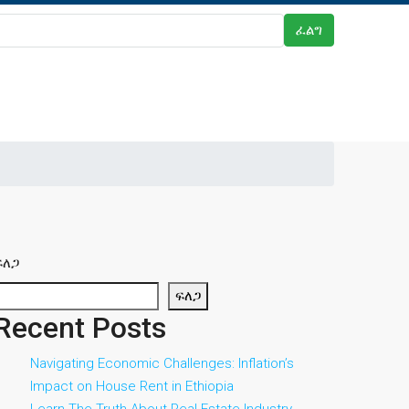
ፈልግ
ፍለጋ
ፍለጋ
Recent Posts
Navigating Economic Challenges: Inflation’s
Impact on House Rent in Ethiopia