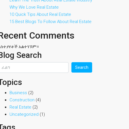
Learn The Truth About Real Estate Industry
Why We Love Real Estate
10 Quick Tips About Real Estate
15 Best Blogs To Follow About Real Estate
Recent Comments
አስተያየቶች አልተገኙም።
Blog Search
Search
Topics
Business
(2)
Construction
(4)
Real Estate
(2)
Uncategorized
(1)
Tags