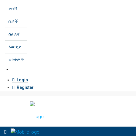
መነሻ
ቤቶች
ስለ እኛ
እውቂያ
ቋንቋዎች
Login
Register